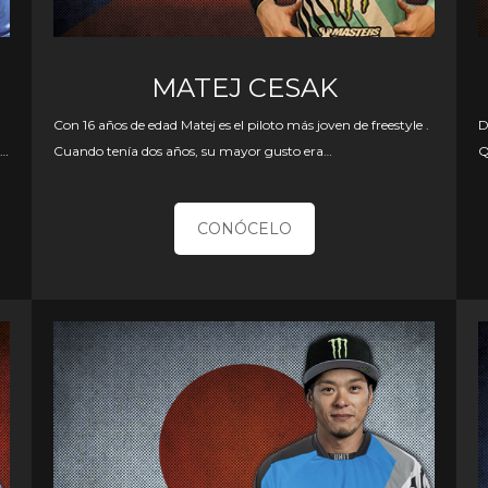
MATEJ CESAK
Con 16 años de edad Matej es el piloto más joven de freestyle .
D
n…
Cuando tenía dos años, su mayor gusto era…
Q
CONÓCELO