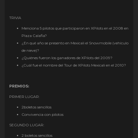
TRIVIA
Menciona 5 pilotos que participaron en XPilots en el 2008 en
Plaza Calafia?
¿En qué año se presento en Mexicali el Snowmobile (vehículo
de nieve)?
¿Quiénes fueron los ganadores de XPilots del 2009?
¿Cuál fue el nombre del Tour de XPilots Mexicali en el 2010?
PREMIOS:
PRIMER LUGAR:
2boletos sencillos
Convivencia con pilotos
SEGUNDO LUGAR:
2 boletos sencillos