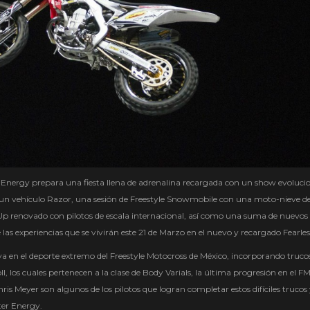
r Energy prepara una fiesta llena de adrenalina recargada con un show evoluci
e un vehículo Razor, una sesión de Freestyle Snowmobile con una moto-nieve d
Up renovado con pilotos de escala internacional, así como una suma de nuevos
 las experiencias que se vivirán este 21 de Marzo en el nuevo y recargado Fearles
a en el deporte extremo del Freestyle Motocross de México, incorporando truc
oll, los cuales pertenecen a la clase de Body Varials, la última progresión en el F
s Meyer son algunos de los pilotos que logran completar estos difíciles trucos 
ter Energy.