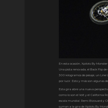
En esta ocasión, Xpilots By Monste
Una pista renovada, el Back Flip d
300 kilogramos de pesaje, un Line 
por lucir. Esto y más son algunas de
Esta gira abre una nueva perspectiv
como lo son el Volt y el California R
escala mundial. Remi Bizouard y Chri
suman a la gira de Xpilots By Mons