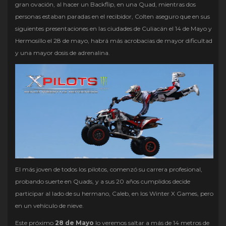
gran ovación, al hacer un Backflip, en una Quad, mientras dos
personas estaban paradas en el recibidor, Colten aseguro que en sus
siguientes presentaciones en las ciudades de Culiacán el 14 de Mayo y
Hermosillo el 28 de mayo, habrá más acrobacias de mayor dificultad
y una mayor dosis de adrenalina.
El más joven de todos los pilotos, comenzó su carrera profesional,
probando suerte en Quads, y a sus 20 años cumplidos decide
participar al lado de su hermano, Caleb, en los Winter X Games, pero
en un vehículo de nieve.
Este próximo
28 de Mayo
lo veremos saltar a más de 14 metros de