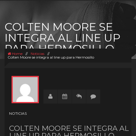
COLTEN MOORE SE
INTEGRA AL LINE UP
PARA HERMOSILLO
Home
//
Noticias
//
Colten Moore se integra al line up para Hermosillo
NOTICIAS
COLTEN MOORE SE INTEGRA AL
LINE UP PARA HERMOSILLO