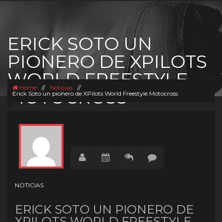
ERICK SOTO UN
PIONERO DE XPILOTS
WORLD FREESTYLE
Home
//
Noticias
//
MOTOCROSS
Erick Soto un pionero de XPilots World Freestyle Motocross
NOTICIAS
ERICK SOTO UN PIONERO DE
XPILOTS WORLD FREESTYLE