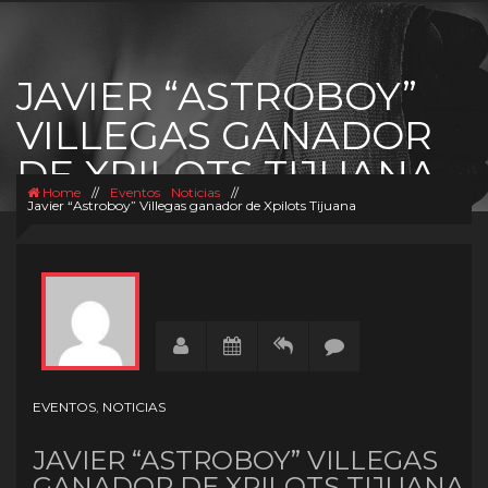
JAVIER “ASTROBOY”
VILLEGAS GANADOR
DE XPILOTS TIJUANA
Home
//
Eventos
Noticias
//
Javier “Astroboy” Villegas ganador de Xpilots Tijuana
EVENTOS
,
NOTICIAS
JAVIER “ASTROBOY” VILLEGAS
GANADOR DE XPILOTS TIJUANA