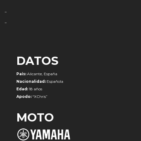
–
–
DATOS
País:
Alicante, España
Nacionalidad:
Española
Edad:
18 años
Apodo:
“XChris”
MOTO