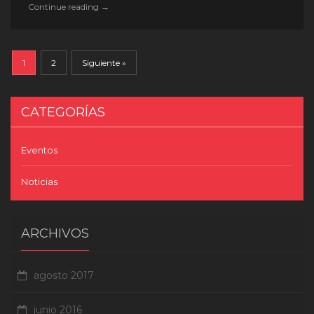
LLEGA
Continue reading
→
POR
PRIMERA
VEZ
1
2
Siguiente »
A
TIJUANA
“EL
CATEGORÍAS
DESTUCTOR”
ADAMS.
Eventos
Noticias
ARCHIVOS
agosto 2017
junio 2016