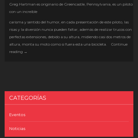
Greg Hartman es originario de Greencastle, Pennsylvania, es un piloto
con un increíble
carisma y sentido del humor, en cada presentación de este piloto, las
risas y la diversión nunca pueden faltar, además de realizar trucos con
perfectas extensiones, debido a su altura, midiendo casi dos metros de
altura, monta su moto como si fuera esta una bicicleta.
Continue
Greg
reading
→
Hartman
–
switchflip
master
CATEGORÍAS
Eventos
Noticias