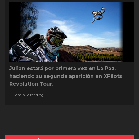
Julian estará por primera vez en La Paz,
haciendo su segunda aparición en XPilots
Revolution Tour.
D’usseau
Continue reading
→
uno
de
los
100
pilotos